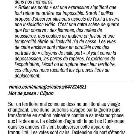
dans nos mémoires.
« Brûler les ponts » est une expression signifiant que
tout retour en arrière est impossible. Sarah Feuillas
propose d’observer plusieurs aspects de l’exil à travers
une installation vidéo. C’est une autre scène de guerre
que l’on observe : des flammes, des nuées de
poussières, des coulées de matière en fusion et une
temporalité étirée où l'activité n’a de cesse. Les vues
de cette enclave sont mises en parallèle avec des
portraits de « citoyens de nulle part ». Ayant connu la
dépossession, les pertes de repères, l’expérience de
l'expatriation, l’écart ou la rupture avec leur territoire,
ces citoyens nous racontent les épreuves liées au
déplacement.
vimeo.com/manage/videos/647314521
Mot de passe : Clipon
Sur un territoire mal connu se dessine un littoral au visage
changeant. Une dune, autrefois ravagée par la guerre puis
transformée en station balnéaire continue sa métamorphose
aux fils des ans. La décision d’agrandir le port de Dunkerque
dans les années 70 vient bouleverser cette apparente
tranquillité. Les votes sont clairs, l’extension du port s’étendra