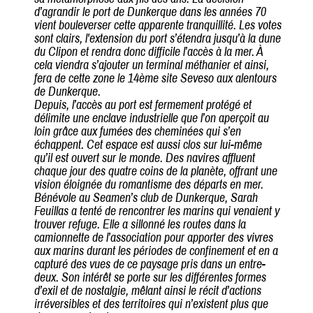
d’agrandir le port de Dunkerque dans les années 70
vient bouleverser cette apparente tranquillité. Les votes
sont clairs, l'extension du port s’étendra jusqu’à la dune
du Clipon et rendra donc difficile l’accès à la mer. À
cela viendra s’ajouter un terminal méthanier et ainsi,
fera de cette zone le 14ème site Seveso aux alentours
de Dunkerque.
Depuis, l’accès au port est fermement protégé et
délimite une enclave industrielle que l’on aperçoit au
loin grâce aux fumées des cheminées qui s’en
échappent. Cet espace est aussi clos sur lui-même
qu’il est ouvert sur le monde. Des navires affluent
chaque jour des quatre coins de la planète, offrant une
vision éloignée du romantisme des départs en mer.
Bénévole au Seamen’s club de Dunkerque, Sarah
Feuillas a tenté de rencontrer les marins qui venaient y
trouver refuge. Elle a sillonné les routes dans la
camionnette de l’association pour apporter des vivres
aux marins durant les périodes de confinement et en a
capturé des vues de ce paysage pris dans un entre-
deux. Son intérêt se porte sur les différentes formes
d’exil et de nostalgie, mêlant ainsi le récit d’actions
irréversibles et des territoires qui n’existent plus que