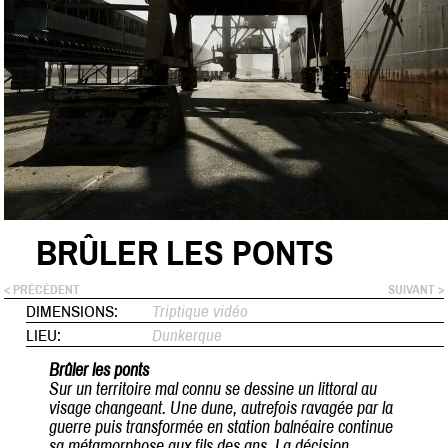
BRÛLER LES PONTS
< PRÉCÉDENT
SUIVANT >
DIMENSIONS:
Triptique vidéo
LIEU:
Dunkerque
Brûler les ponts
Sur un territoire mal connu se dessine un littoral au
visage changeant. Une dune, autrefois ravagée par la
guerre puis transformée en station balnéaire continue
sa métamorphose aux fils des ans. La décision