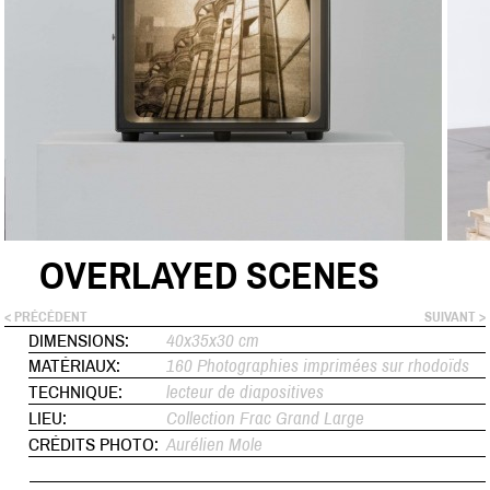
OVERLAYED SCENES
< PRÉCÉDENT
SUIVANT >
DIMENSIONS:
40x35x30 cm
MATÉRIAUX:
160 Photographies imprimées sur rhodoïds
TECHNIQUE:
lecteur de diapositives
LIEU:
Collection Frac Grand Large
CRÉDITS PHOTO:
Aurélien Mole