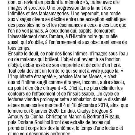
dont on revient en perdant la mémoire »5, traine avec elle
images et spectres. Une progression dans la nuit des
intimités et des fantasmagories. Une hypernuit, une ronde
aux visages divers se décline entre une acception esthétique
des possibles noirs et les résonnances à ceux, à ces Eux que
l’on ne voit jamais. À ceux donc qui, captifs, demeurent
inlassablement dans l’ombre, à l’Histoire noire qui oublie
aussi, qui s’oublie, à l’enfermement et aux obscurantismes de
tous temps.
Ensuite le deuil, ce noir des liens intimes, d’images sous l’eau
ou de maisons qui brûlent. L’objet qui revient à sa fonction
d’objet, débarrassé de son empreinte et de celle d’un tiers.
Tout cela devient un territoire qui se met à vivre jusque là. «
L’inquiétante étrangeté », précise Marine Menès, « c’est
quand l’intime surgit comme étranger, inconnu, autre absolu,
au point d’en être effrayant »6. D’ici là, ne plus délimiter les
contours de l’effacement et de l’insaisissable. Un cycle de
lectures viendra prolonger cette ambulation dans le dissimulé
et ses nuances les mercredi 4 et 18 décembre 2019, ainsi que
le mercredi 8 janvier 2020. En duo, Gladys Brégeon &
Amaury da Cunha, Christophe Manon & Bertrand Rigaux,
puis Doriane Souilhol liront des extraits de textes qui
prendront corps tels des fantômes, le temps d’une lecture et
d’une voix désormais performée.