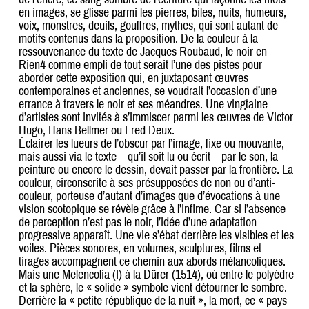
en images, se glisse parmi les pierres, biles, nuits, humeurs,
voix, monstres, deuils, gouffres, mythes, qui sont autant de
motifs contenus dans la proposition. De la couleur à la
ressouvenance du texte de Jacques Roubaud, le noir en
Rien4 comme empli de tout serait l’une des pistes pour
aborder cette exposition qui, en juxtaposant œuvres
contemporaines et anciennes, se voudrait l’occasion d’une
errance à travers le noir et ses méandres. Une vingtaine
d’artistes sont invités à s’immiscer parmi les œuvres de Victor
Hugo, Hans Bellmer ou Fred Deux.
Éclairer les lueurs de l’obscur par l’image, fixe ou mouvante,
mais aussi via le texte – qu’il soit lu ou écrit – par le son, la
peinture ou encore le dessin, devait passer par la frontière. La
couleur, circonscrite à ses présupposées de non ou d’anti-
couleur, porteuse d’autant d’images que d’évocations à une
vision scotopique se révèle grâce à l’infime. Car si l’absence
de perception n’est pas le noir, l’idée d’une adaptation
progressive apparaît. Une vie s’ébat derrière les visibles et les
voiles. Pièces sonores, en volumes, sculptures, films et
tirages accompagnent ce chemin aux abords mélancoliques.
Mais une Melencolia (I) à la Dürer (1514), où entre le polyèdre
et la sphère, le « solide » symbole vient détourner le sombre.
Derrière la « petite république de la nuit », la mort, ce « pays