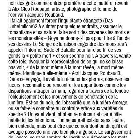
noir désigné comme entrée première à cette matière, revenir
à Alix Cléo Roubaud, artiste, photographe et femme de
l’écrivain Jacques Roubaud.
Il fallait également forcer l’inquiétante étrangeté (Das
Unheimliche)2 à suinter par quelque endroits, assumer le
romantisme et sa nature, faire sortir des cavernes les morts et
les monstruosités – Goya ne donne-t-il pas pour titre à l’un de
ses dessins Le Songe de la raison engendre des monstres ? –
appeler l’Informe, Sade et Bataille pour faire sortir de ses
gonds la « petite mort » et son sperme noir. À travers la vanité
cette fois, évoquer la représentation de ce qui ne se laisse
pas voir, « de la mort même à la mort rêvée, la mort même
même. identique à elle-même » écrit Jacques Roubaud3.
Dans ce voyage, il avait fallu écouter les pierres, observer les
lueurs, reconnaître ou rencontrer les apparitions comme les
disparitions, attraper la main, regarder à travers de la fenêtre
l’éblouissement et les mouvements de pénétration de la
lumière. Est-ce du noir, de l’obscurité que la lumière émerge,
ou se fait-elle connaître au contraire grâce aux variétés du
spectre ? Un va et vient infini entre noirceur et clarté pâle
habite ici les intentions. L’un ne saurait exister sans l’autre,
bien entendu, mais peut être que ce noir dont on dit qu’il est
aveugle possède une vue bien plus aiguisée. Le surgissement
de l’encre, ce sang sombre de l’écriture qui façonne les mots