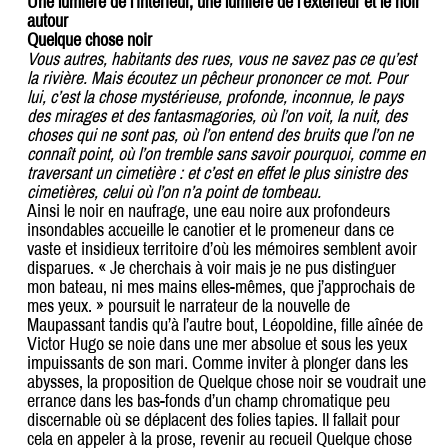
Une lumière de l’intérieur, une lumière de l’extérieur et le noir
autour
Quelque chose noir
Vous autres, habitants des rues, vous ne savez pas ce qu’est
la rivière. Mais écoutez un pêcheur prononcer ce mot. Pour
lui, c’est la chose mystérieuse, profonde, inconnue, le pays
des mirages et des fantasmagories, où l’on voit, la nuit, des
choses qui ne sont pas, où l’on entend des bruits que l’on ne
connaît point, où l’on tremble sans savoir pourquoi, comme en
traversant un cimetière : et c’est en effet le plus sinistre des
cimetières, celui où l’on n’a point de tombeau.
Ainsi le noir en naufrage, une eau noire aux profondeurs
insondables accueille le canotier et le promeneur dans ce
vaste et insidieux territoire d’où les mémoires semblent avoir
disparues. « Je cherchais à voir mais je ne pus distinguer
mon bateau, ni mes mains elles-mêmes, que j’approchais de
mes yeux. » poursuit le narrateur de la nouvelle de
Maupassant tandis qu’à l’autre bout, Léopoldine, fille aînée de
Victor Hugo se noie dans une mer absolue et sous les yeux
impuissants de son mari. Comme inviter à plonger dans les
abysses, la proposition de Quelque chose noir se voudrait une
errance dans les bas-fonds d’un champ chromatique peu
discernable où se déplacent des folies tapies. Il fallait pour
cela en appeler à la prose, revenir au recueil Quelque chose