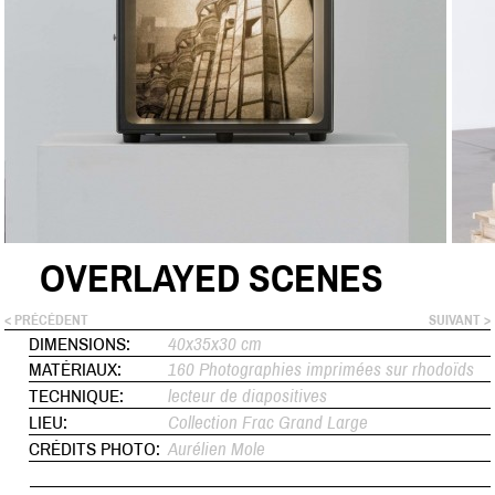
OVERLAYED SCENES
< PRÉCÉDENT
SUIVANT >
DIMENSIONS:
40x35x30 cm
MATÉRIAUX:
160 Photographies imprimées sur rhodoïds
TECHNIQUE:
lecteur de diapositives
LIEU:
Collection Frac Grand Large
CRÉDITS PHOTO:
Aurélien Mole