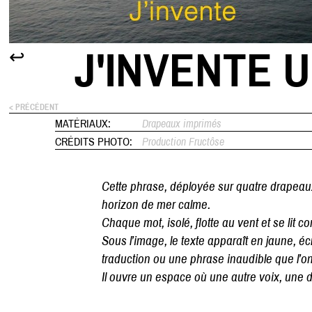
J'INVENTE 
↩
< PRÉCÉDENT
MATÉRIAUX:
Drapeaux imprimés
CRÉDITS PHOTO:
Production Fructôse
Cette phrase, déployée sur quatre drapeaux 
horizon de mer calme.
Chaque mot, isolé, flotte au vent et se li
Sous l’image, le texte apparaît en jaune, éc
traduction ou une phrase inaudible que l’o
Il ouvre un espace où une autre voix, une di