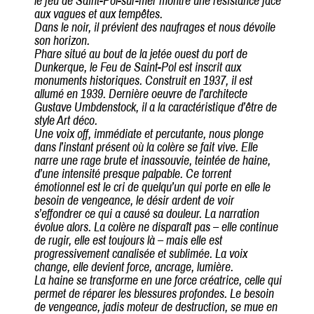
le feu de Saint-Pol-sur-mer montre une résistance face
aux vagues et aux tempêtes.
Dans le noir, il prévient des naufrages et nous dévoile
son horizon.
Phare situé au bout de la jetée ouest du port de
Dunkerque, le Feu de Saint-Pol est inscrit aux
monuments historiques. Construit en 1937, il est
allumé en 1939. Dernière oeuvre de l’architecte
Gustave Umbdenstock, il a la caractéristique d’être de
style Art déco.
Une voix off, immédiate et percutante, nous plonge
dans l’instant présent où la colère se fait vive. Elle
narre une rage brute et inassouvie, teintée de haine,
d’une intensité presque palpable. Ce torrent
émotionnel est le cri de quelqu’un qui porte en elle le
besoin de vengeance, le désir ardent de voir
s’effondrer ce qui a causé sa douleur. La narration
évolue alors. La colère ne disparaît pas – elle continue
de rugir, elle est toujours là – mais elle est
progressivement canalisée et sublimée. La voix
change, elle devient force, ancrage, lumière.
La haine se transforme en une force créatrice, celle qui
permet de réparer les blessures profondes. Le besoin
de vengeance, jadis moteur de destruction, se mue en